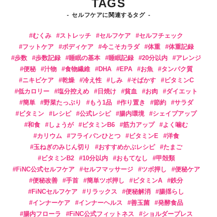
TAGS
セルフケアに関連するタグ
むくみ
ストレッチ
セルフケア
セルフチェック
フットケア
ボディケア
今こそカラダ
体重
体重記録
歩数
歩数記録
睡眠の基本
睡眠記録
20分以内
アレンジ
便秘
汁物
食物繊維
DHA
EPA
お魚
タンパク質
ニキビケア
乾燥
冷え性
しみ
そばかす
ビタミンC
低カロリー
塩分控えめ
日焼け
貧血
お肉
ダイエット
簡単
野菜たっぷり
もう1品
作り置き
節約
サラダ
ビタミン
レシピ
公式レシピ
腸内環境
シェイプアップ
和食
しょうが
ビタミンB6
筋力アップ
よく噛む
カリウム
フライパンひとつ
ビタミンE
洋食
玉ねぎのみじん切り
おすすめかぶレシピ
たまご
ビタミンB2
10分以内
おもてなし
甲殻類
FiNC公式セルフケア
セルフマッサージ
ツボ押し
便秘ケア
便秘改善
手首
簡単ツボ押し
ビタミンA
鉄分
FiNCセルフケア
リラックス
便秘解消
腸揺らし
インナーケア
インナーヘルス
善玉菌
発酵食品
腸内フローラ
FiNC公式フィットネス
ショルダープレス