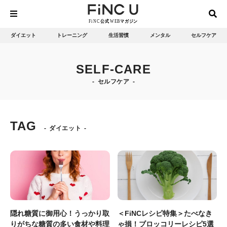
ダイエット
トレーニング
生活習慣
メンタル
セルフケア
SELF-CARE
セルフケア
TAG
ダイエット
隠れ糖質に御用心！うっかり取
＜FiNCレシピ特集＞たべなき
りがちな糖質の多い食材や料理
ゃ損！ブロッコリーレシピ5選