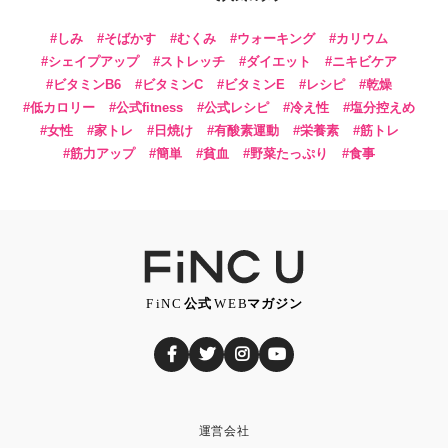
しみ
そばかす
むくみ
ウォーキング
カリウム
シェイプアップ
ストレッチ
ダイエット
ニキビケア
ビタミンB6
ビタミンC
ビタミンE
レシピ
乾燥
低カロリー
公式fitness
公式レシピ
冷え性
塩分控えめ
女性
家トレ
日焼け
有酸素運動
栄養素
筋トレ
筋力アップ
簡単
貧血
野菜たっぷり
食事
運営会社