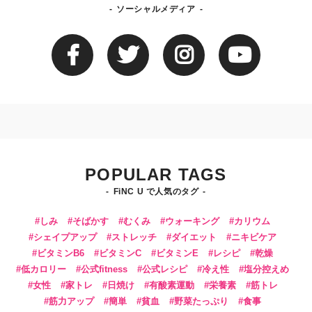
ソーシャルメディア
POPULAR TAGS
FiNC U で人気のタグ
しみ
そばかす
むくみ
ウォーキング
カリウム
シェイプアップ
ストレッチ
ダイエット
ニキビケア
ビタミンB6
ビタミンC
ビタミンE
レシピ
乾燥
低カロリー
公式fitness
公式レシピ
冷え性
塩分控えめ
女性
家トレ
日焼け
有酸素運動
栄養素
筋トレ
筋力アップ
簡単
貧血
野菜たっぷり
食事