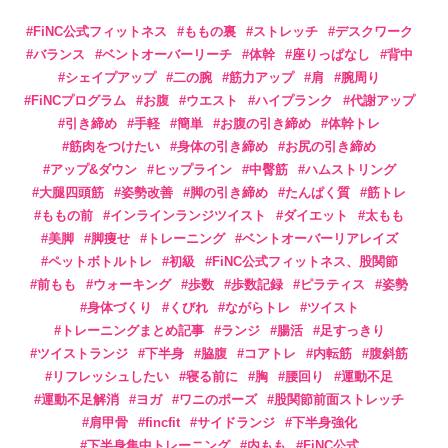
FiNC公式フィットネス
ももの裏
ストレッチ
デスクワーク
バランス
ベントオーバーリーチ
体幹
座りっぱなし
背中
シェイプアップ
二の腕
筋力アップ
肩
腕周り
FiNCプログラム
お腹
ウエスト
ハイプランク
代謝アップ
引き締め
手軽
簡単
お腹の引き締め
体幹トレ
筋肉をつけたい
身体の引き締め
お尻の引き締め
アップ&ダウン
ヒップライン
中臀筋
ハムストリング
大腿四頭筋
姿勢改善
脚の引き締め
たんぱく質
筋トレ
ももの前
インラインランジツイスト
ダイエット
太もも
美脚
脚痩せ
トレーニング
ベントオーバーリアレイズ
ペットボトルトレ
初級
FiNC公式フィットネス、股関節
前もも
ウォーキング
歩数
歩数記録
ピラティス
姿勢
身体づくり
くびれ
ながらトレ
ツイスト
トレーニングまとめ記事
ランジ
腸活
足すっきり
ツイストランジ
下半身
脇腹
コアトレ
内転筋
腹斜筋
リフレッシュしたい
寝る前に
胸
腰回り
運動不足
運動不足解消
ヨガ
ワニのポーズ
股関節前面ストレッチ
肩甲骨
fincfit
サイドランジ
下半身強化
下半身集中トレーニング
内もも
FiNC公式