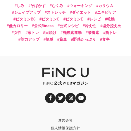
しみ
そばかす
むくみ
ウォーキング
カリウム
シェイプアップ
ストレッチ
ダイエット
ニキビケア
ビタミンB6
ビタミンC
ビタミンE
レシピ
乾燥
低カロリー
公式fitness
公式レシピ
冷え性
塩分控えめ
女性
家トレ
日焼け
有酸素運動
栄養素
筋トレ
筋力アップ
簡単
貧血
野菜たっぷり
食事
運営会社
個人情報保護方針