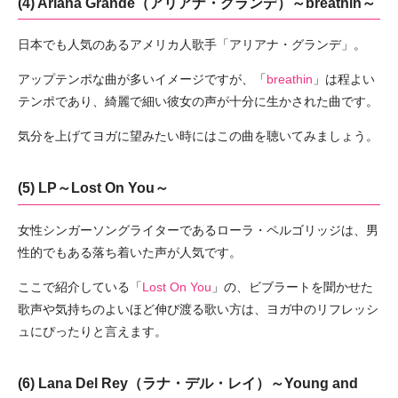
(4) Ariana Grande（アリアナ・グランデ）～breathin～
日本でも人気のあるアメリカ人歌手「アリアナ・グランデ」。
アップテンポな曲が多いイメージですが、「
breathin
」は程よい
テンポであり、綺麗で細い彼女の声が十分に生かされた曲です。
気分を上げてヨガに望みたい時にはこの曲を聴いてみましょう。
(5) LP～Lost On You～
女性シンガーソングライターであるローラ・ペルゴリッジは、男
性的でもある落ち着いた声が人気です。
ここで紹介している「
Lost On You
」の、ビブラートを聞かせた
歌声や気持ちのよいほど伸び渡る歌い方は、ヨガ中のリフレッシ
ュにぴったりと言えます。
(6) Lana Del Rey（ラナ・デル・レイ）～Young and