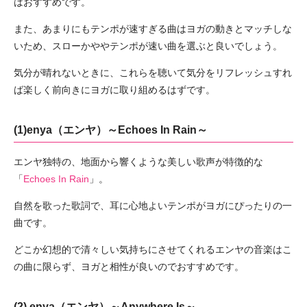
はおすすめです。
また、あまりにもテンポが速すぎる曲はヨガの動きとマッチしな
いため、スローかややテンポが速い曲を選ぶと良いでしょう。
気分が晴れないときに、これらを聴いて気分をリフレッシュすれ
ば楽しく前向きにヨガに取り組めるはずです。
(1)enya（エンヤ）～Echoes In Rain～
エンヤ独特の、地面から響くような美しい歌声が特徴的な
「
Echoes In Rain
」。
自然を歌った歌詞で、耳に心地よいテンポがヨガにぴったりの一
曲です。
どこか幻想的で清々しい気持ちにさせてくれるエンヤの音楽はこ
の曲に限らず、ヨガと相性が良いのでおすすめです。
(2) enya（エンヤ）～Anywhere Is～