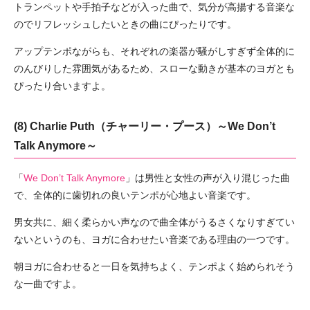
トランペットや手拍子などが入った曲で、気分が高揚する音楽な
のでリフレッシュしたいときの曲にぴったりです。
アップテンポながらも、それぞれの楽器が騒がしすぎず全体的に
のんびりした雰囲気があるため、スローな動きが基本のヨガとも
ぴったり合いますよ。
(8) Charlie Puth（チャーリー・プース）～We Don’t
Talk Anymore～
「
We Don’t Talk Anymore
」は男性と女性の声が入り混じった曲
で、全体的に歯切れの良いテンポが心地よい音楽です。
男女共に、細く柔らかい声なので曲全体がうるさくなりすぎてい
ないというのも、ヨガに合わせたい音楽である理由の一つです。
朝ヨガに合わせると一日を気持ちよく、テンポよく始められそう
な一曲ですよ。