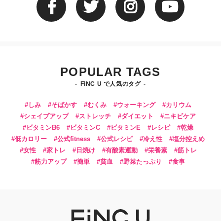
POPULAR TAGS
FiNC U で人気のタグ
しみ
そばかす
むくみ
ウォーキング
カリウム
シェイプアップ
ストレッチ
ダイエット
ニキビケア
ビタミンB6
ビタミンC
ビタミンE
レシピ
乾燥
低カロリー
公式fitness
公式レシピ
冷え性
塩分控えめ
女性
家トレ
日焼け
有酸素運動
栄養素
筋トレ
筋力アップ
簡単
貧血
野菜たっぷり
食事