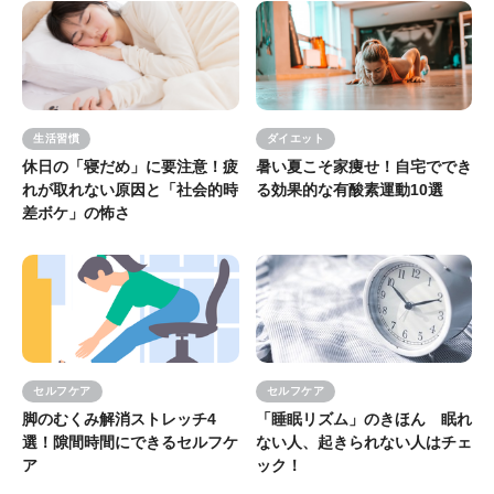
生活習慣
ダイエット
休日の「寝だめ」に要注意！疲
暑い夏こそ家痩せ！自宅ででき
れが取れない原因と「社会的時
る効果的な有酸素運動10選
差ボケ」の怖さ
セルフケア
セルフケア
脚のむくみ解消ストレッチ4
「睡眠リズム」のきほん 眠れ
選！隙間時間にできるセルフケ
ない人、起きられない人はチェ
ア
ック！