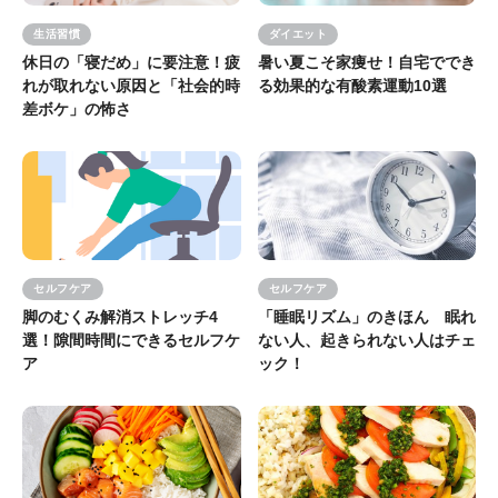
生活習慣
ダイエット
休日の「寝だめ」に要注意！疲
暑い夏こそ家痩せ！自宅ででき
れが取れない原因と「社会的時
る効果的な有酸素運動10選
差ボケ」の怖さ
セルフケア
セルフケア
脚のむくみ解消ストレッチ4
「睡眠リズム」のきほん 眠れ
選！隙間時間にできるセルフケ
ない人、起きられない人はチェ
ア
ック！