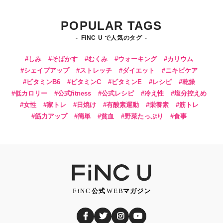
POPULAR TAGS
FiNC U で人気のタグ
しみ
そばかす
むくみ
ウォーキング
カリウム
シェイプアップ
ストレッチ
ダイエット
ニキビケア
ビタミンB6
ビタミンC
ビタミンE
レシピ
乾燥
低カロリー
公式fitness
公式レシピ
冷え性
塩分控えめ
女性
家トレ
日焼け
有酸素運動
栄養素
筋トレ
筋力アップ
簡単
貧血
野菜たっぷり
食事