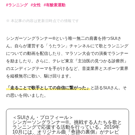
ランニング
女性
有酸素運動
※ 本記事の内容は更新日時点での情報です
シンガーソングランナー®︎という唯一無二の肩書を持つSUIさ
ん。自らが運営する「うたラン」チャンネルにて歌とランニング
についての動画を配信したり、マラソン大会での演奏でランナー
を励ましたり。さらに、テレビ東京『主治医の見つかる診療所』
のエンディングテーマを手がけるなど、音楽業界とスポーツ業界
を縦横無尽に歌い、駆け回ります。
「走ることで歌手としての自信に繋がった」
と語るSUIさん。そ
の思いを伺いました。
＜SUIさん・プロフィール＞
シンガーソングランナー®︎。挑戦する人たちを歌と
ランニングで応援する活動を行っている。2019年
10月には、オリジナル曲『奇跡の裏側』がテレビ