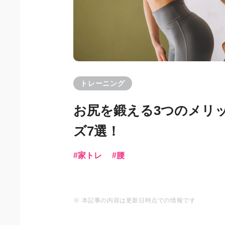
トレーニング
お尻を鍛える3つのメリ
ズ7選！
家トレ
腰
※ 本記事の内容は更新日時点での情報です