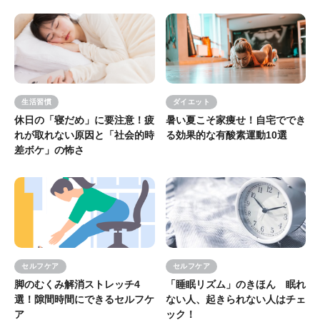
生活習慣
ダイエット
休日の「寝だめ」に要注意！疲
暑い夏こそ家痩せ！自宅ででき
れが取れない原因と「社会的時
る効果的な有酸素運動10選
差ボケ」の怖さ
セルフケア
セルフケア
脚のむくみ解消ストレッチ4
「睡眠リズム」のきほん 眠れ
選！隙間時間にできるセルフケ
ない人、起きられない人はチェ
ア
ック！