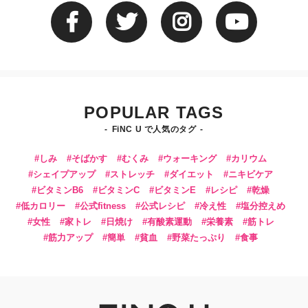
POPULAR TAGS
FiNC U で人気のタグ
しみ
そばかす
むくみ
ウォーキング
カリウム
シェイプアップ
ストレッチ
ダイエット
ニキビケア
ビタミンB6
ビタミンC
ビタミンE
レシピ
乾燥
低カロリー
公式fitness
公式レシピ
冷え性
塩分控えめ
女性
家トレ
日焼け
有酸素運動
栄養素
筋トレ
筋力アップ
簡単
貧血
野菜たっぷり
食事