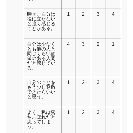
時々、自分は
1
2
3
4
役に立たない
と強く感じる
ことがある。
自分は少なく
4
3
2
1
とも他の人と
同じくらい価
値のある人間
だと感じてい
る。
自分のことを
1
2
3
4
もう少し尊敬
できたらいい
と思う。
よく、私は落
1
2
3
4
ちこぼれだと
思ってしま
う。