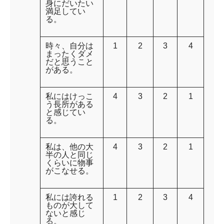
身にだいたい
満足してい
る。
時々、自分は
1
2
3
4
まったくダメ
だと思うこと
がある。
私にはけっこ
4
3
2
1
う長所がある
と感じてい
る。
私は、他の大
4
3
2
1
半の人と同じ
くらいに物事
がこなせる。
私には誇れる
1
2
3
4
ものが大して
ないと感じ
る。