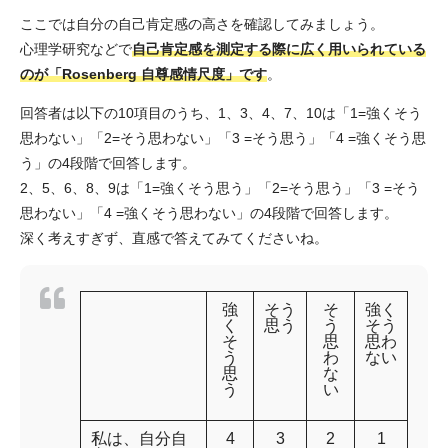
ここでは自分の自己肯定感の高さを確認してみましょう。
心理学研究などで
自己肯定感を測定する際に広く用いられている
のが「Rosenberg 自尊感情尺度」です
。
回答者は以下の10項目のうち、1、3、4、7、10は「1=強くそう
思わない」「2=そう思わない」「3 =そう思う」「4 =強くそう思
う」の4段階で回答します。
2、5、6、8、9は「1=強くそう思う」「2=そう思う」「3 =そう
思わない」「4 =強くそう思わない」の4段階で回答します。
深く考えすぎず、直感で答えてみてくださいね。
強
そう
そ
強く
く
思う
う
そう
そ
思
思わ
う
わ
ない
思
な
う
い
私は、自分自
4
3
2
1