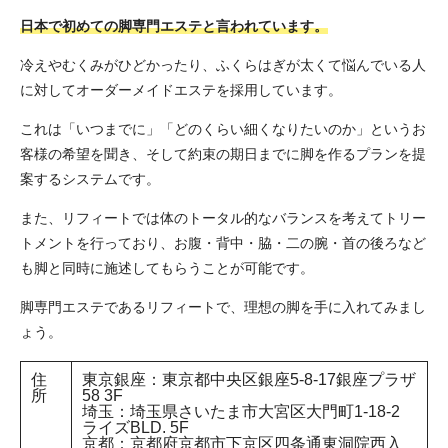
日本で初めての脚専門エステと言われています。
冷えやむくみがひどかったり、ふくらはぎが太くて悩んでいる人
に対してオーダーメイドエステを採用しています。
これは「いつまでに」「どのくらい細くなりたいのか」というお
客様の希望を聞き、そして約束の期日までに脚を作るプランを提
案するシステムです。
また、リフィートでは体のトータル的なバランスを考えてトリー
トメントを行っており、お腹・背中・脇・二の腕・首の後ろなど
も脚と同時に施述してもらうことが可能です。
脚専門エステであるリフィートで、理想の脚を手に入れてみまし
ょう。
住
東京銀座：東京都中央区銀座5-8-17銀座プラザ
所
58 3F
埼玉：埼玉県さいたま市大宮区大門町1-18-2
ライズBLD. 5F
京都：京都府京都市下京区四条通東洞院西入