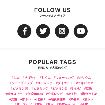
FOLLOW US
ソーシャルメディア
POPULAR TAGS
FiNC U で人気のタグ
しみ
そばかす
むくみ
ウォーキング
カリウム
シェイプアップ
ストレッチ
ダイエット
ニキビケア
ビタミンB6
ビタミンC
ビタミンE
レシピ
乾燥
低カロリー
公式fitness
公式レシピ
冷え性
塩分控えめ
女性
家トレ
日焼け
有酸素運動
栄養素
筋トレ
筋力アップ
簡単
貧血
野菜たっぷり
食事