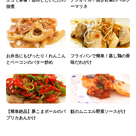
エコで栄養！昆布としいたけの
ノンオイル！焼き野菜のヘルシ
佃煮
ーマリネ
お弁当にもぴったり！れんこん
フライパンで簡単！蒸し鶏の香
とベーコンのバター炒め
味だれがけ
【簡単絶品】豚こまボールのパ
鮭のムニエル野菜ソースがけ
プリカあんかけ