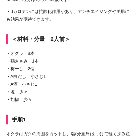
・βカロテンには抗酸化作用があり、アンチエイジングや美肌に
も効果が期待できます。
＜材料・分量 2人前＞
・オクラ 8本
・鶏ささみ 1本
・梅干し 2個
・A白だし 小さじ1
・A酒 小さじ1
・塩 少々
・胡椒 少々
手順1
オクラはガクの周囲をカットし、塩(分量外)をつけて軽く揉み産