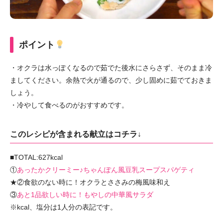
ポイント
・オクラは水っぽくなるので茹でた後水にさらさず、そのまま冷
ましてください。余熱で火が通るので、少し固めに茹でておきま
しょう。
・冷やして食べるのがおすすめです。
このレシピが含まれる献立はコチラ↓
■TOTAL:627kcal
①
あったかクリーミー♪ちゃんぽん風豆乳スープスパゲティ
★②食欲のない時に！オクラとささみの梅風味和え
③
あと1品欲しい時に！もやしの中華風サラダ
※kcal、塩分は1人分の表記です。