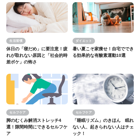
生活習慣
ダイエット
休日の「寝だめ」に要注意！疲
暑い夏こそ家痩せ！自宅ででき
れが取れない原因と「社会的時
る効果的な有酸素運動10選
差ボケ」の怖さ
セルフケア
セルフケア
脚のむくみ解消ストレッチ4
「睡眠リズム」のきほん 眠れ
選！隙間時間にできるセルフケ
ない人、起きられない人はチェ
ア
ック！