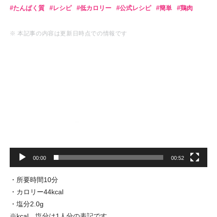
たんぱく質
レシピ
低カロリー
公式レシピ
簡単
鶏肉
※ 本記事の内容は更新日時点での情報です
動
画
プ
レ
ー
ヤ
ー
00:00
00:52
・所要時間10分
・カロリー44kcal
・塩分2.0g
※kcal、塩分は1人分の表記です。