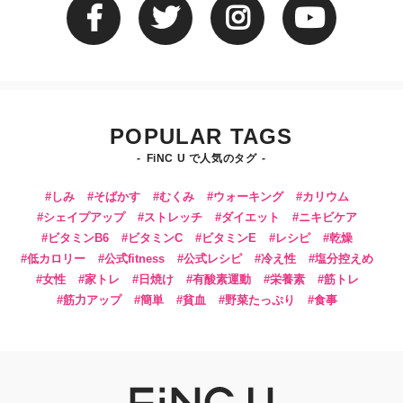
POPULAR TAGS
FiNC U で人気のタグ
しみ
そばかす
むくみ
ウォーキング
カリウム
シェイプアップ
ストレッチ
ダイエット
ニキビケア
ビタミンB6
ビタミンC
ビタミンE
レシピ
乾燥
低カロリー
公式fitness
公式レシピ
冷え性
塩分控えめ
女性
家トレ
日焼け
有酸素運動
栄養素
筋トレ
筋力アップ
簡単
貧血
野菜たっぷり
食事