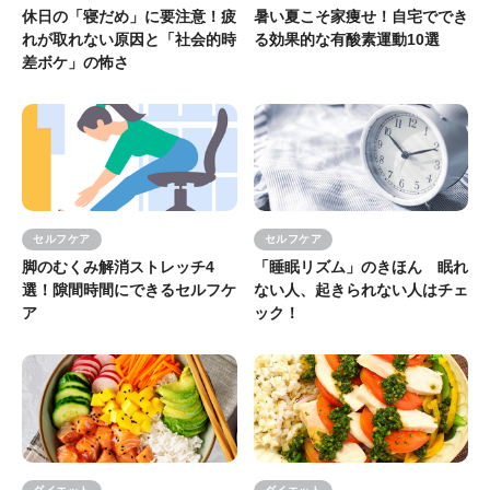
休日の「寝だめ」に要注意！疲
暑い夏こそ家痩せ！自宅ででき
れが取れない原因と「社会的時
る効果的な有酸素運動10選
差ボケ」の怖さ
セルフケア
セルフケア
脚のむくみ解消ストレッチ4
「睡眠リズム」のきほん 眠れ
選！隙間時間にできるセルフケ
ない人、起きられない人はチェ
ア
ック！