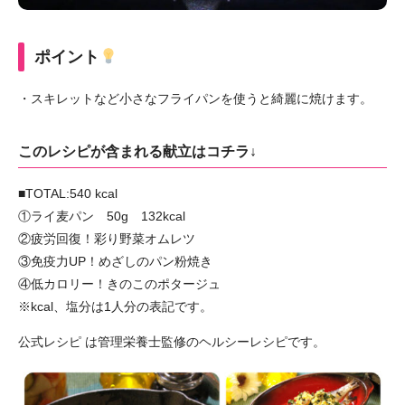
ポイント
・スキレットなど小さなフライパンを使うと綺麗に焼けます。
このレシピが含まれる献立はコチラ↓
■TOTAL:540 kcal
①ライ麦パン 50g 132kcal
②疲労回復！彩り野菜オムレツ
③免疫力UP！めざしのパン粉焼き
④低カロリー！きのこのポタージュ
※kcal、塩分は1人分の表記です。
公式レシピ は管理栄養士監修のヘルシーレシピです。