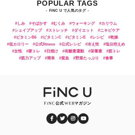
POPULAR TAGS
FiNC U で人気のタグ
しみ
そばかす
むくみ
ウォーキング
カリウム
シェイプアップ
ストレッチ
ダイエット
ニキビケア
ビタミンB6
ビタミンC
ビタミンE
レシピ
乾燥
低カロリー
公式fitness
公式レシピ
冷え性
塩分控えめ
女性
家トレ
日焼け
有酸素運動
栄養素
筋トレ
筋力アップ
簡単
貧血
野菜たっぷり
食事