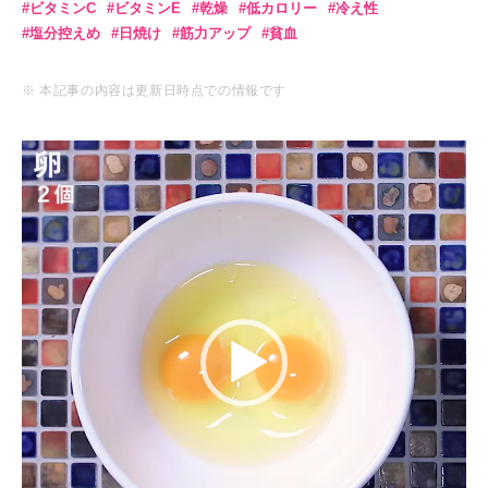
ビタミンC
ビタミンE
乾燥
低カロリー
冷え性
塩分控えめ
日焼け
筋力アップ
貧血
※ 本記事の内容は更新日時点での情報です
動
画
プ
レ
ー
ヤ
ー