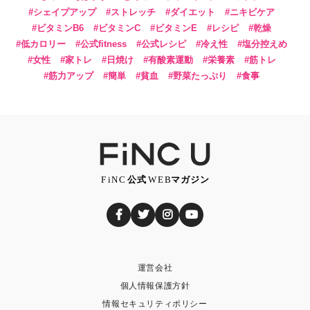
シェイプアップ
ストレッチ
ダイエット
ニキビケア
ビタミンB6
ビタミンC
ビタミンE
レシピ
乾燥
低カロリー
公式fitness
公式レシピ
冷え性
塩分控えめ
女性
家トレ
日焼け
有酸素運動
栄養素
筋トレ
筋力アップ
簡単
貧血
野菜たっぷり
食事
運営会社
個人情報保護方針
情報セキュリティポリシー