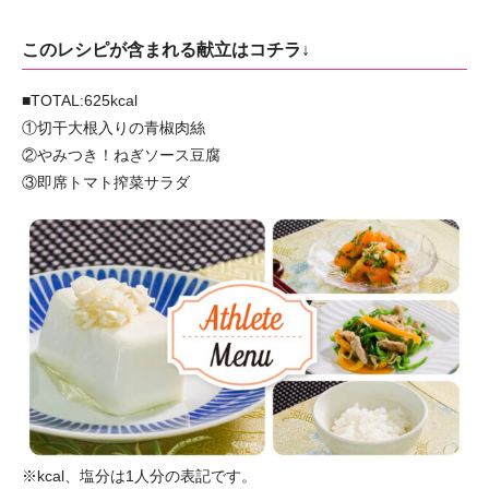
このレシピが含まれる献立はコチラ↓
■TOTAL:625kcal
①切干大根入りの青椒肉絲
②やみつき！ねぎソース豆腐
③即席トマト搾菜サラダ
※kcal、塩分は1人分の表記です。