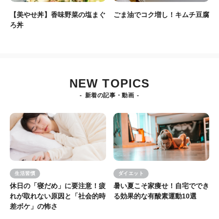
【美やせ丼】香味野菜の塩まぐ
ごま油でコク増し！キムチ豆腐
ろ丼
NEW TOPICS
新着の記事・動画
生活習慣
ダイエット
休日の「寝だめ」に要注意！疲
暑い夏こそ家痩せ！自宅ででき
れが取れない原因と「社会的時
る効果的な有酸素運動10選
差ボケ」の怖さ