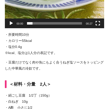
00:00
00:27
・所要時間10分
・カロリー55kcal
・塩分0.4g
※kcal、塩分は1人分の表記です。
・豆腐だけでなく肉や魚にもよく合うねぎ塩ソースをトッピング
した中華風の冷奴です。
＜材料・分量 2人＞
・絹ごし豆腐 1/2丁（150g）
・白ねぎ 10g
・A酢 小さじ1/2