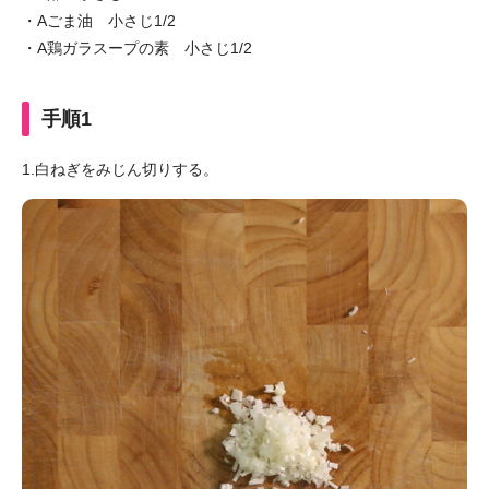
・Aごま油 小さじ1/2
・A鶏ガラスープの素 小さじ1/2
手順1
1.白ねぎをみじん切りする。