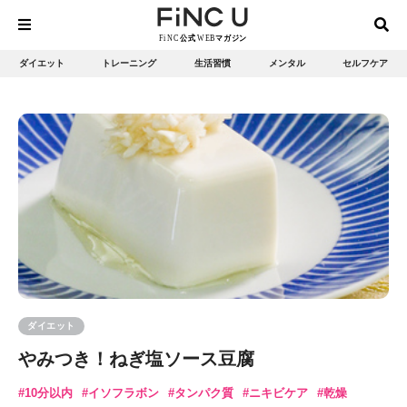
ダイエット
トレーニング
生活習慣
メンタル
セルフケア
ダイエット
やみつき！ねぎ塩ソース豆腐
10分以内
イソフラボン
タンパク質
ニキビケア
乾燥