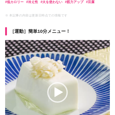
低カロリー
冷え性
火を使わない
筋力アップ
豆腐
※ 本記事の内容は更新日時点での情報です
［運動］簡単10分メニュー！
動
画
プ
レ
ー
ヤ
ー