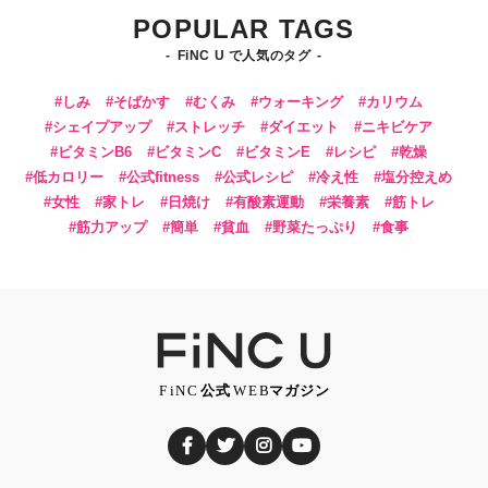
POPULAR TAGS
FiNC U で人気のタグ
しみ
そばかす
むくみ
ウォーキング
カリウム
シェイプアップ
ストレッチ
ダイエット
ニキビケア
ビタミンB6
ビタミンC
ビタミンE
レシピ
乾燥
低カロリー
公式fitness
公式レシピ
冷え性
塩分控えめ
女性
家トレ
日焼け
有酸素運動
栄養素
筋トレ
筋力アップ
簡単
貧血
野菜たっぷり
食事