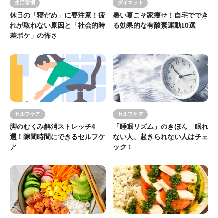
生活習慣
ダイエット
休日の「寝だめ」に要注意！疲
暑い夏こそ家痩せ！自宅ででき
れが取れない原因と「社会的時
る効果的な有酸素運動10選
差ボケ」の怖さ
セルフケア
セルフケア
脚のむくみ解消ストレッチ4
「睡眠リズム」のきほん 眠れ
選！隙間時間にできるセルフケ
ない人、起きられない人はチェ
ア
ック！