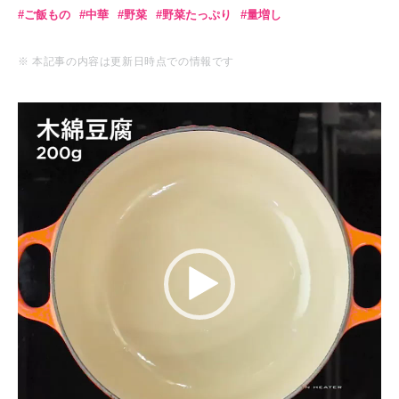
ご飯もの
中華
野菜
野菜たっぷり
量増し
※ 本記事の内容は更新日時点での情報です
動
画
プ
レ
ー
ヤ
ー