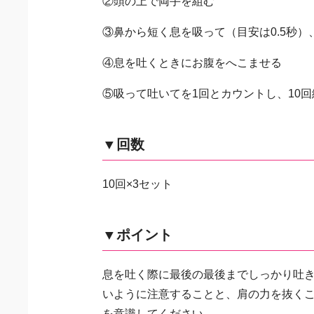
②頭の上で両手を組む
③鼻から短く息を吸って（目安は0.5秒）
④息を吐くときにお腹をへこませる
⑤吸って吐いてを1回とカウントし、10
▼回数
10回×3セット
▼ポイント
息を吐く際に最後の最後までしっかり吐
いように注意することと、肩の力を抜く
を意識してください。