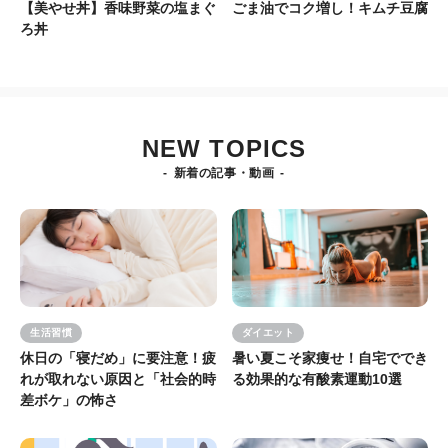
【美やせ丼】香味野菜の塩まぐ
ごま油でコク増し！キムチ豆腐
ろ丼
NEW TOPICS
新着の記事・動画
生活習慣
ダイエット
休日の「寝だめ」に要注意！疲
暑い夏こそ家痩せ！自宅ででき
れが取れない原因と「社会的時
る効果的な有酸素運動10選
差ボケ」の怖さ