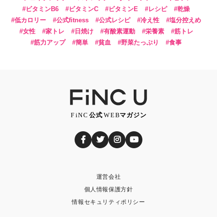
ビタミンB6
ビタミンC
ビタミンE
レシピ
乾燥
低カロリー
公式fitness
公式レシピ
冷え性
塩分控えめ
女性
家トレ
日焼け
有酸素運動
栄養素
筋トレ
筋力アップ
簡単
貧血
野菜たっぷり
食事
運営会社
個人情報保護方針
情報セキュリティポリシー