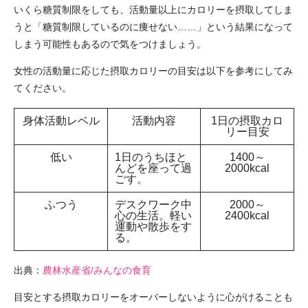
いくら糖質制限をしても、活動量以上にカロリーを摂取してしま
うと「糖質制限しているのに痩せない……」という結果になって
しまう可能性もあるので気をつけましょう。
女性の活動量に応じた摂取カロリーの目安は以下を参考にしてみ
てください。
身体活動レベル
活動内容
1日の摂取カロ
リー目安
低い
1日のうちほと
1400～
んどを座って過
2000kcal
ごす。
ふつう
デスクワーク中
2000～
心の生活。軽い
2400kcal
運動や散歩をす
る。
出典：
農林水産省/みんなの食育
目安とする摂取カロリーをオーバーしないように心がけることも