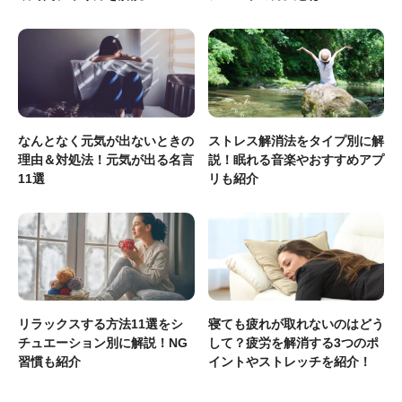
なんとなく元気が出ないときの
ストレス解消法をタイプ別に解
理由＆対処法！元気が出る名言
説！眠れる音楽やおすすめアプ
11選
リも紹介
リラックスする方法11選をシ
寝ても疲れが取れないのはどう
チュエーション別に解説！NG
して？疲労を解消する3つのポ
習慣も紹介
イントやストレッチを紹介！