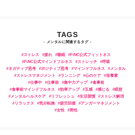
TAGS
メンタルに関連するタグ
ストレス
疲れ
睡眠
FiNC公式フィットネス
FiNC公式マインドフルネス
ストレッチ
呼吸
ネガティブ思考
ポジティブ思考
マインドフルネス
メンタル
ストレスマネジメント
ランニング
心のケア
栄養素
仕事中
仕事前
集中力アップ
食事前
食事前マインドフルネス
効率アップ
五感
感じる
瞑想
メンタルヘルスケア
リフレッシュ
生活習慣
ストレス解消
リラックス
気分転換
疲労回復
アンガーマネジメント
女性
男性