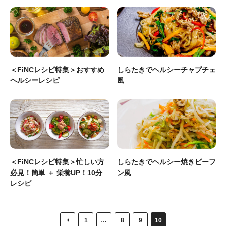
＜FiNCレシピ特集＞おすすめ
しらたきでヘルシーチャプチェ
ヘルシーレシピ
風
＜FiNCレシピ特集＞忙しい方
しらたきでヘルシー焼きビーフ
必見！簡単 ＋ 栄養UP！10分
ン風
レシピ
1
…
8
9
10