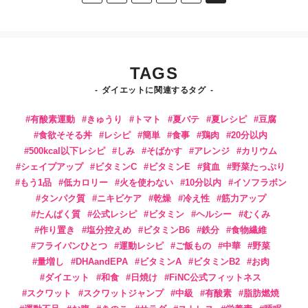
TAGS
ダイエットに関連するタグ
有酸素運動
きゅうり
トマト
夏バテ
夏レシピ
豆腐
食欲そそる丼
レシピ
簡単
食事
鶏肉
20分以内
500kcal以下レシピ
しみ
そばかす
アレンジ
カリウム
シェイプアップ
ビタミンC
ビタミンE
貧血
野菜たっぷり
もう1品
低カロリー
火を使わない
10分以内
イソフラボン
タンパク質
ニキビケア
乾燥
冷え性
筋力アップ
たんぱく質
公式レシピ
ビタミン
ヘルシー
むくみ
作り置き
塩分控えめ
ビタミンB6
鉄分
食物繊維
フライパンひとつ
運動レシピ
ご飯もの
中華
野菜
量増し
DHAandEPA
ビタミンA
ビタミンB2
お肉
ダイエット
和食
日焼け
FiNC公式フィットネス
スクワット
スクワットジャンプ
中級
有酸素
脂肪燃焼