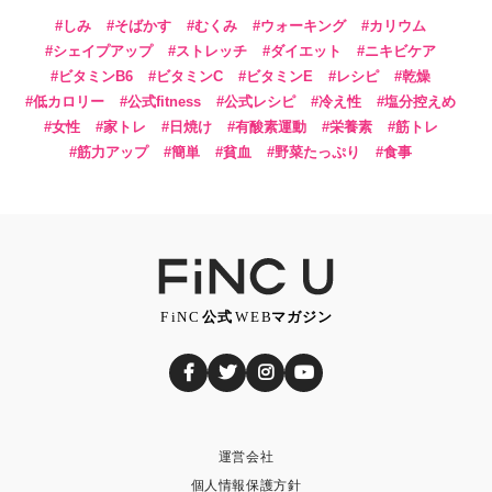
しみ
そばかす
むくみ
ウォーキング
カリウム
シェイプアップ
ストレッチ
ダイエット
ニキビケア
ビタミンB6
ビタミンC
ビタミンE
レシピ
乾燥
低カロリー
公式fitness
公式レシピ
冷え性
塩分控えめ
女性
家トレ
日焼け
有酸素運動
栄養素
筋トレ
筋力アップ
簡単
貧血
野菜たっぷり
食事
運営会社
個人情報保護方針