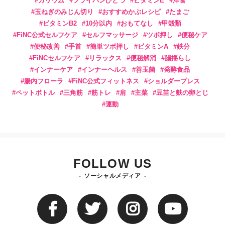
カリウム
フライパンひとつ
ビタミンE
洋食
玉ねぎのみじん切り
おすすめかぶレシピ
たまご
ビタミンB2
10分以内
おもてなし
甲殻類
FiNC公式セルフケア
セルフマッサージ
ツボ押し
便秘ケア
便秘改善
手首
簡単ツボ押し
ビタミンA
鉄分
FiNCセルフケア
リラックス
便秘解消
腸揺らし
インナーケア
インナーヘルス
善玉菌
発酵食品
腸内フローラ
FiNC公式フィットネス
ショルダープレス
ペットボトル
三角筋
筋トレ
肩
主菜
豆苗と麩の卵とじ
運動
FOLLOW US
ソーシャルメディア