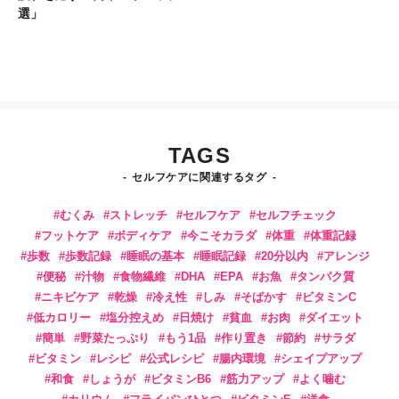
選」
TAGS
セルフケアに関連するタグ
むくみ
ストレッチ
セルフケア
セルフチェック
フットケア
ボディケア
今こそカラダ
体重
体重記録
歩数
歩数記録
睡眠の基本
睡眠記録
20分以内
アレンジ
便秘
汁物
食物繊維
DHA
EPA
お魚
タンパク質
ニキビケア
乾燥
冷え性
しみ
そばかす
ビタミンC
低カロリー
塩分控えめ
日焼け
貧血
お肉
ダイエット
簡単
野菜たっぷり
もう1品
作り置き
節約
サラダ
ビタミン
レシピ
公式レシピ
腸内環境
シェイプアップ
和食
しょうが
ビタミンB6
筋力アップ
よく噛む