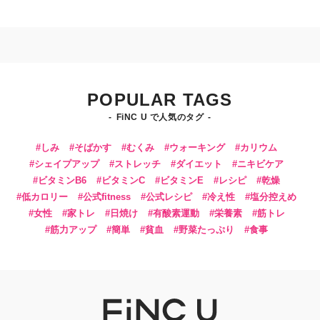
POPULAR TAGS
FiNC U で人気のタグ
しみ
そばかす
むくみ
ウォーキング
カリウム
シェイプアップ
ストレッチ
ダイエット
ニキビケア
ビタミンB6
ビタミンC
ビタミンE
レシピ
乾燥
低カロリー
公式fitness
公式レシピ
冷え性
塩分控えめ
女性
家トレ
日焼け
有酸素運動
栄養素
筋トレ
筋力アップ
簡単
貧血
野菜たっぷり
食事