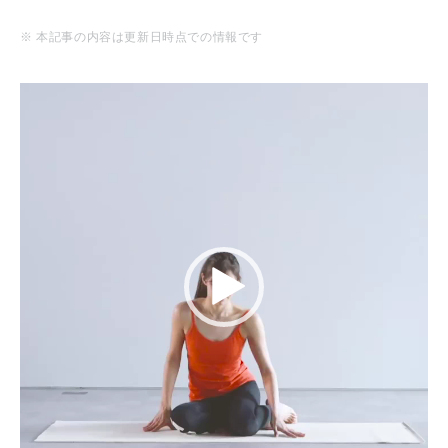
※ 本記事の内容は更新日時点での情報です
動
画
プ
レ
ー
ヤ
ー