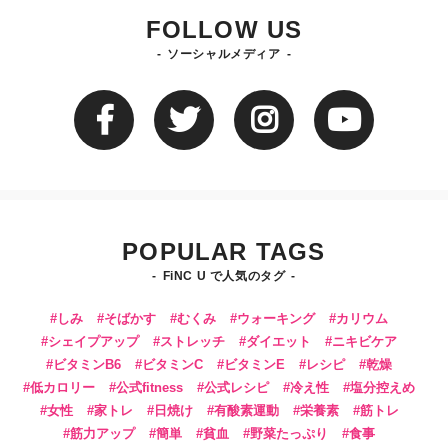
FOLLOW US
ソーシャルメディア
POPULAR TAGS
FiNC U で人気のタグ
しみ
そばかす
むくみ
ウォーキング
カリウム
シェイプアップ
ストレッチ
ダイエット
ニキビケア
ビタミンB6
ビタミンC
ビタミンE
レシピ
乾燥
低カロリー
公式fitness
公式レシピ
冷え性
塩分控えめ
女性
家トレ
日焼け
有酸素運動
栄養素
筋トレ
筋力アップ
簡単
貧血
野菜たっぷり
食事