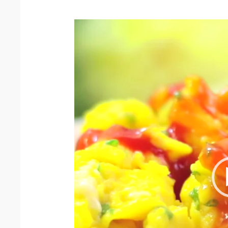
動
画
プ
レ
ー
ヤ
ー