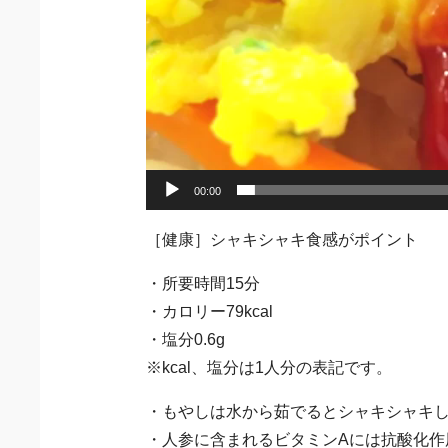
00:00
［健康］シャキシャキ食感がポイント
・所要時間15分
・カロリー79kcal
・塩分0.6g
※kcal、塩分は1人分の表記です。
・もやしは水から茹でるとシャキシャキ
・人参に含まれるビタミンAには抗酸化作