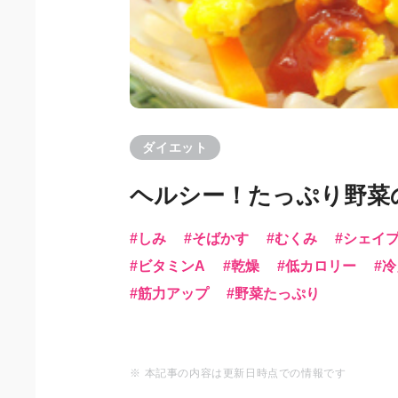
ダイエット
ヘルシー！たっぷり野菜
しみ
そばかす
むくみ
シェイ
ビタミンA
乾燥
低カロリー
冷
筋力アップ
野菜たっぷり
※ 本記事の内容は更新日時点での情報です