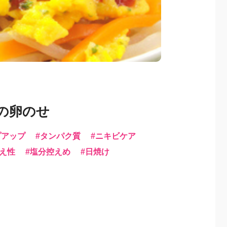
の卵のせ
プアップ
タンパク質
ニキビケア
え性
塩分控えめ
日焼け