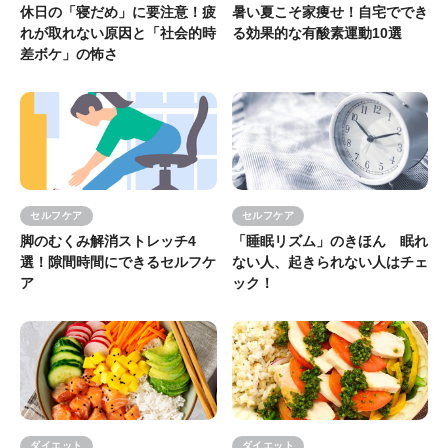
休日の「寝だめ」に要注意！疲
暑い夏こそ家痩せ！自宅ででき
れが取れない原因と「社会的時
る効果的な有酸素運動10選
差ボケ」の怖さ
セルフケア
セルフケア
脚のむくみ解消ストレッチ4
「睡眠リズム」のきほん 眠れ
選！隙間時間にできるセルフケ
ない人、起きられない人はチェ
ア
ック！
ダイエット
ダイエット