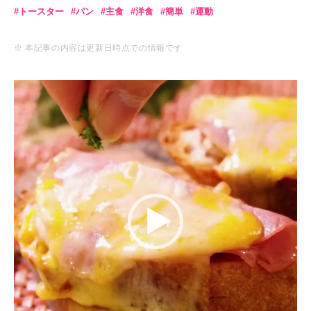
トースター
パン
主食
洋食
簡単
運動
※ 本記事の内容は更新日時点での情報です
動
画
プ
レ
ー
ヤ
ー