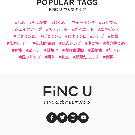
POPULAR TAGS
FiNC U で人気のタグ
しみ
そばかす
むくみ
ウォーキング
カリウム
シェイプアップ
ストレッチ
ダイエット
ニキビケア
ビタミンB6
ビタミンC
ビタミンE
レシピ
乾燥
低カロリー
公式fitness
公式レシピ
冷え性
塩分控えめ
女性
家トレ
日焼け
有酸素運動
栄養素
筋トレ
筋力アップ
簡単
貧血
野菜たっぷり
食事