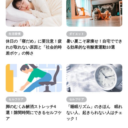
生活習慣
ダイエット
休日の「寝だめ」に要注意！疲
暑い夏こそ家痩せ！自宅ででき
れが取れない原因と「社会的時
る効果的な有酸素運動10選
差ボケ」の怖さ
セルフケア
セルフケア
脚のむくみ解消ストレッチ4
「睡眠リズム」のきほん 眠れ
選！隙間時間にできるセルフケ
ない人、起きられない人はチェ
ア
ック！