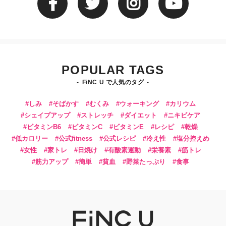
POPULAR TAGS
FiNC U で人気のタグ
しみ
そばかす
むくみ
ウォーキング
カリウム
シェイプアップ
ストレッチ
ダイエット
ニキビケア
ビタミンB6
ビタミンC
ビタミンE
レシピ
乾燥
低カロリー
公式fitness
公式レシピ
冷え性
塩分控えめ
女性
家トレ
日焼け
有酸素運動
栄養素
筋トレ
筋力アップ
簡単
貧血
野菜たっぷり
食事