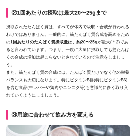
②1回あたりの摂取は最大20〜25gまで
摂取されたたんぱく質は、すべてが体内で吸収・合成が行われる
わけではありません。一般的に、筋たんぱく質合成を高めるため
の
1回あたりのたんぱく質摂取量は、約20〜25g
が最大(＊2)であ
ると言われています。つまり、一度に大量に摂取しても筋たんぱ
くの合成の増加は起こらないとされているので注意をしましょ
う。
また、筋たんぱく質の合成には、たんぱく質だけでなく他の栄養
バランスも大切になります。特にビタミンB群(特にビタミンB6)
を含む食品(牛レバーや鶏肉やニンニク等)も意識的に多く取り入
れていくようにしましょう。
③用途に合わせて飲み方を変える