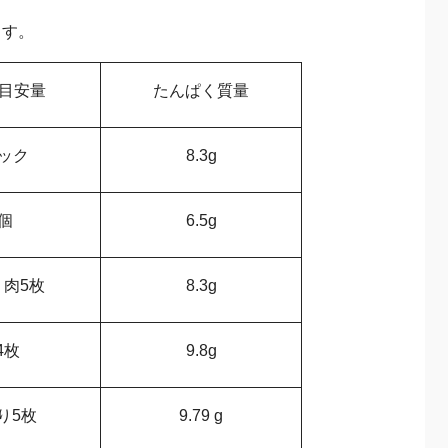
ます。
の目安量
たんぱく質量
パック
8.3g
1個
6.5g
り肉5枚
8.3g
/4枚
9.8g
り5枚
9.79 g