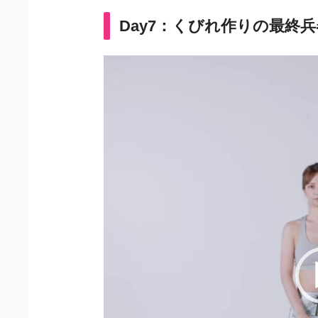
Day7：くびれ作りの最終
動
画
プ
レ
ー
ヤ
ー