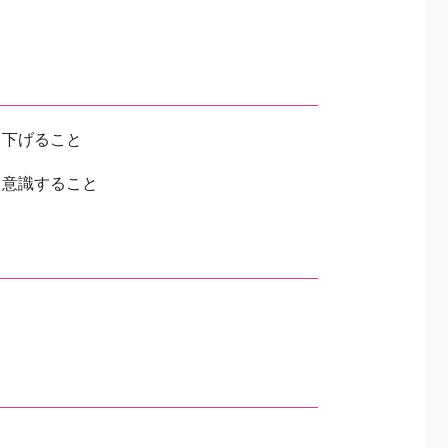
り下げること
う意識すること
）