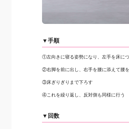
▼手順
①左向きに寝る姿勢になり、左手を床に
②右脚を前に出し、右手を腰に添えて腰
③床ぎりぎりまで下ろす
④これを繰り返し、反対側も同様に行う
▼回数