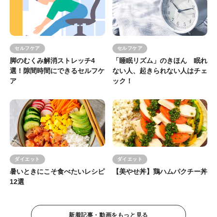
セルフケア
セルフケア
脚のむくみ解消ストレッチ4
「睡眠リズム」のきほん 眠れ
選！隙間時間にできるセルフケ
ない人、起きられない人はチェ
ア
ック！
ダイエット
ダイエット
暑いときにこそ食べたいレシピ
【美やせ丼】鶏ハムパクチー丼
12選
新着記事・動画をもっと見る