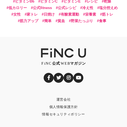
ビタミンB6
ビタミンC
ビタミンE
レシピ
乾燥
低カロリー
公式fitness
公式レシピ
冷え性
塩分控えめ
女性
家トレ
日焼け
有酸素運動
栄養素
筋トレ
筋力アップ
簡単
貧血
野菜たっぷり
食事
運営会社
個人情報保護方針
情報セキュリティポリシー