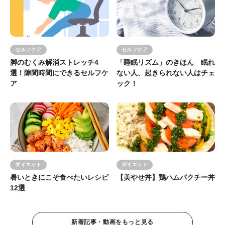
セルフケア
セルフケア
脚のむくみ解消ストレッチ4
「睡眠リズム」のきほん 眠れ
選！隙間時間にできるセルフケ
ない人、起きられない人はチェ
ア
ック！
ダイエット
ダイエット
暑いときにこそ食べたいレシピ
【美やせ丼】鶏ハムパクチー丼
12選
新着記事・動画をもっと見る