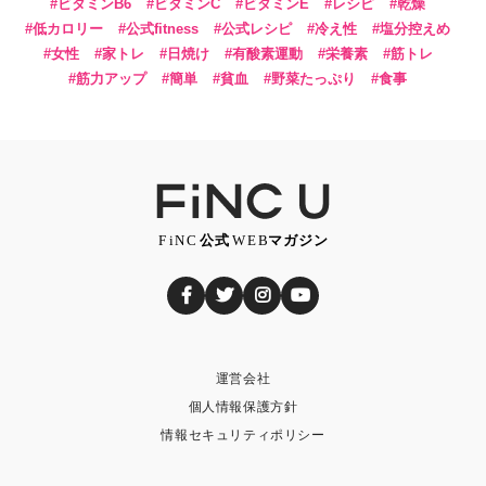
ビタミンB6
ビタミンC
ビタミンE
レシピ
乾燥
低カロリー
公式fitness
公式レシピ
冷え性
塩分控えめ
女性
家トレ
日焼け
有酸素運動
栄養素
筋トレ
筋力アップ
簡単
貧血
野菜たっぷり
食事
運営会社
個人情報保護方針
情報セキュリティポリシー