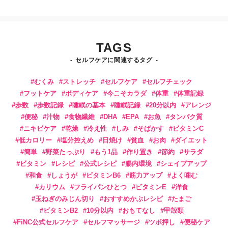
TAGS
セルフケアに関連するタグ
むくみ
ストレッチ
セルフケア
セルフチェック
フットケア
ボディケア
今こそカラダ
体重
体重記録
歩数
歩数記録
睡眠の基本
睡眠記録
20分以内
アレンジ
便秘
汁物
食物繊維
DHA
EPA
お魚
タンパク質
ニキビケア
乾燥
冷え性
しみ
そばかす
ビタミンC
低カロリー
塩分控えめ
日焼け
貧血
お肉
ダイエット
簡単
野菜たっぷり
もう1品
作り置き
節約
サラダ
ビタミン
レシピ
公式レシピ
腸内環境
シェイプアップ
和食
しょうが
ビタミンB6
筋力アップ
よく噛む
カリウム
フライパンひとつ
ビタミンE
洋食
玉ねぎのみじん切り
おすすめかぶレシピ
たまご
ビタミンB2
10分以内
おもてなし
甲殻類
FiNC公式セルフケア
セルフマッサージ
ツボ押し
便秘ケア