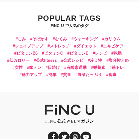
POPULAR TAGS
FiNC U で人気のタグ
しみ
そばかす
むくみ
ウォーキング
カリウム
シェイプアップ
ストレッチ
ダイエット
ニキビケア
ビタミンB6
ビタミンC
ビタミンE
レシピ
乾燥
低カロリー
公式fitness
公式レシピ
冷え性
塩分控えめ
女性
家トレ
日焼け
有酸素運動
栄養素
筋トレ
筋力アップ
簡単
貧血
野菜たっぷり
食事