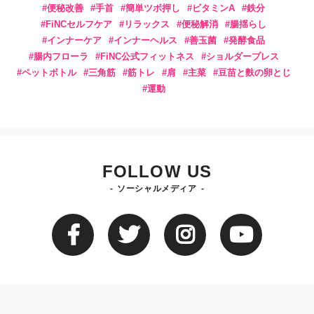
便秘改善
手首
簡単ツボ押し
ビタミンA
鉄分
FiNCセルフケア
リラックス
便秘解消
腸揺らし
インナーケア
インナーヘルス
善玉菌
発酵食品
腸内フローラ
FiNC公式フィットネス
ショルダープレス
ペットボトル
三角筋
筋トレ
肩
主菜
豆苗と麩の卵とじ
運動
FOLLOW US
ソーシャルメディア