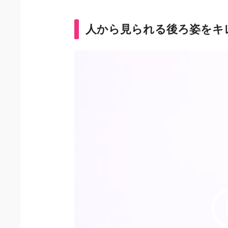
人から見られる後ろ姿をキ
動
画
プ
レ
ー
ヤ
ー