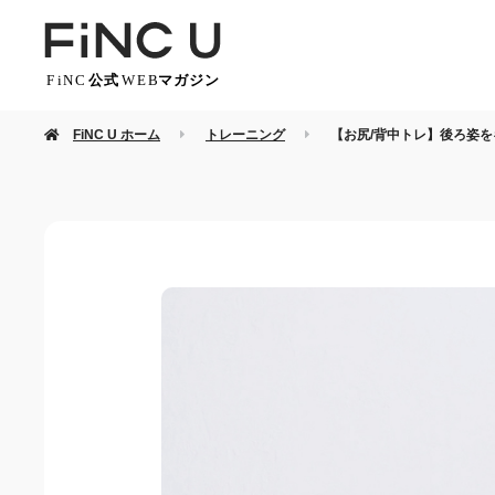
FiNC U ホーム
トレーニング
【お尻/背中トレ】後ろ姿