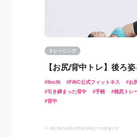
トレーニング
【お尻/背中トレ】後ろ
fincfit
FiNC公式フィットネス
お
引き締まった背中
手軽
桃尻トレ
背中
※ 本記事の内容は更新日時点での情報です