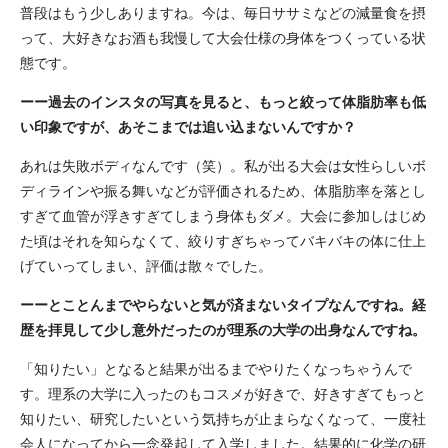
普段はもう少しありますね。今は、毎日ササミなどの減量食を摂
って、大好きなお酒も我慢して大会仕様の身体をつくっている状
態です。
ーー過去のインスタの写真を見ると、もっと絞って体脂肪率も低
い印象ですが、あそこまでは追い込まないんですか？
あれは失敗ボディなんです（笑）。私が出る大会は女性らしいボ
ディラインや振る舞いなどが評価されるため、体脂肪率を落とし
すぎて血管が浮きすぎてしまう身体もダメ。大会に参加しはじめ
た頃はそれを知らなくて、絞りすぎちゃってバキバキの体に仕上
げていってしまい、評価は散々でした。
ーーとことんまでやらないと気が済まないタイプなんですね。経
歴を拝見して少し意外だったのが理系の大学の出身なんですね。
「知りたい」となると結果が出るまでやりたくなっちゃうんで
す。理系の大学に入ったのもコスメが好きで、好きすぎてもっと
知りたい、研究したいという気持ちが止まらなくなって、一度社
会人になってから一念発起して入学しました。結果的に化学の研