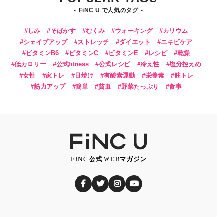
FiNC U で人気のタグ
しみ
そばかす
むくみ
ウォーキング
カリウム
シェイプアップ
ストレッチ
ダイエット
ニキビケア
ビタミンB6
ビタミンC
ビタミンE
レシピ
乾燥
低カロリー
公式fitness
公式レシピ
冷え性
塩分控えめ
女性
家トレ
日焼け
有酸素運動
栄養素
筋トレ
筋力アップ
簡単
貧血
野菜たっぷり
食事