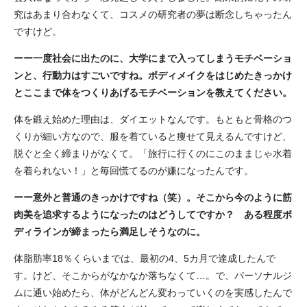
究はあまり合わなくて、コスメの研究者の夢は断念しちゃったん
ですけど。
ーー一度社会に出たのに、大学にまで入ってしまうモチベーショ
ンと、行動力はすごいですね。ボディメイクをはじめたきっかけ
とここまで体をつくりあげるモチベーションを教えてください。
体を鍛え始めた理由は、ダイエットなんです。もともと骨格のつ
くりが細い方なので、服を着ていると痩せて見えるんですけど、
脱ぐと全く締まりがなくて。「旅行に行くのにこのままじゃ水着
を着られない！」と毎回慌てるのが嫌になったんです。
ーー意外と普通のきっかけですね（笑）。そこから今のように筋
肉美を追求するようになったのはどうしてですか？ ある程度ボ
ディラインが締まったら満足しそうなのに。
体脂肪率18％くらいまでは、最初の4、5カ月で達成したんで
す。けど、そこからがなかなか落ちなくて…。で、パーソナルジ
ムに通い始めたら、体がどんどん変わっていくのを実感したんで