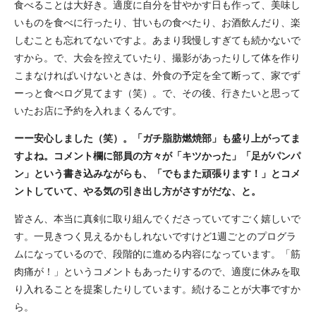
食べることは大好き。適度に自分を甘やかす日も作って、美味し
いものを食べに行ったり、甘いもの食べたり、お酒飲んだり、楽
しむことも忘れてないですよ。あまり我慢しすぎても続かないで
すから。で、大会を控えていたり、撮影があったりして体を作り
こまなければいけないときは、外食の予定を全て断って、家でず
ーっと食べログ見てます（笑）。で、その後、行きたいと思って
いたお店に予約を入れまくるんです。
ーー安心しました（笑）。「ガチ脂肪燃焼部」も盛り上がってま
すよね。コメント欄に部員の方々が「キツかった」「足がパンパ
ン」という書き込みながらも、「でもまた頑張ります！」とコメ
ントしていて、やる気の引き出し方がさすがだな、と。
皆さん、本当に真剣に取り組んでくださっていてすごく嬉しいで
す。一見きつく見えるかもしれないですけど1週ごとのプログラ
ムになっているので、段階的に進める内容になっています。「筋
肉痛が！」というコメントもあったりするので、適度に休みを取
り入れることを提案したりしています。続けることが大事ですか
ら。