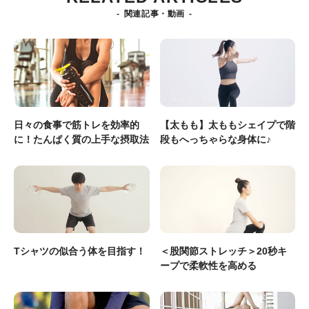
関連記事・動画
日々の食事で筋トレを効率的
【太もも】太ももシェイプで階
に！たんぱく質の上手な摂取法
段もへっちゃらな身体に♪
Tシャツの似合う体を目指す！
＜股関節ストレッチ＞20秒キ
ープで柔軟性を高める