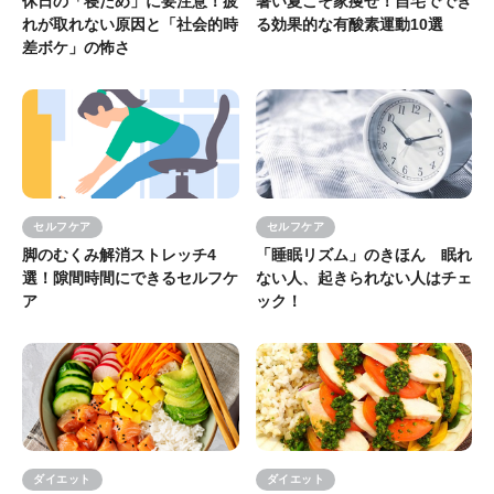
休日の「寝だめ」に要注意！疲
暑い夏こそ家痩せ！自宅ででき
れが取れない原因と「社会的時
る効果的な有酸素運動10選
差ボケ」の怖さ
セルフケア
セルフケア
脚のむくみ解消ストレッチ4
「睡眠リズム」のきほん 眠れ
選！隙間時間にできるセルフケ
ない人、起きられない人はチェ
ア
ック！
ダイエット
ダイエット