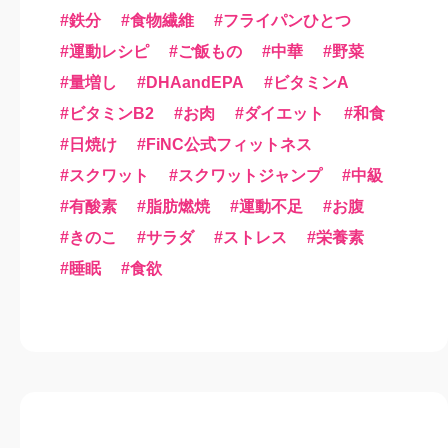
鉄分
食物繊維
フライパンひとつ
運動レシピ
ご飯もの
中華
野菜
量増し
DHAandEPA
ビタミンA
ビタミンB2
お肉
ダイエット
和食
日焼け
FiNC公式フィットネス
スクワット
スクワットジャンプ
中級
有酸素
脂肪燃焼
運動不足
お腹
きのこ
サラダ
ストレス
栄養素
睡眠
食欲