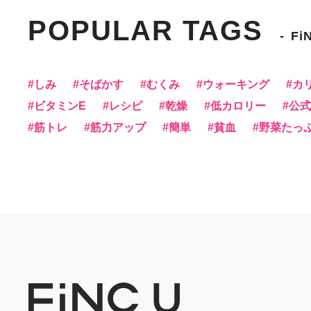
POPULAR TAGS
Fi
しみ
そばかす
むくみ
ウォーキング
カ
ビタミンE
レシピ
乾燥
低カロリー
公式f
筋トレ
筋力アップ
簡単
貧血
野菜たっ