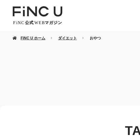
FiNC U ホーム
ダイエット
おやつ
T