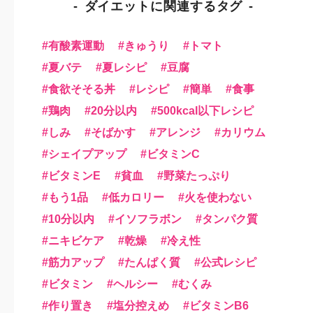
ダイエットに関連するタグ
有酸素運動
きゅうり
トマト
夏バテ
夏レシピ
豆腐
食欲そそる丼
レシピ
簡単
食事
鶏肉
20分以内
500kcal以下レシピ
しみ
そばかす
アレンジ
カリウム
シェイプアップ
ビタミンC
ビタミンE
貧血
野菜たっぷり
もう1品
低カロリー
火を使わない
10分以内
イソフラボン
タンパク質
ニキビケア
乾燥
冷え性
筋力アップ
たんぱく質
公式レシピ
ビタミン
ヘルシー
むくみ
作り置き
塩分控えめ
ビタミンB6