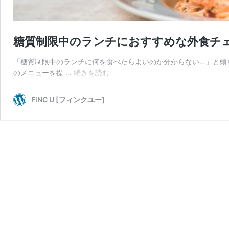
糖質制限中のランチにおすすめな外食チ
「糖質制限中のランチに何を食べたらよいのか分からない…」と頭
糖
のメニューを提 …
続きを読む
質
制
FiNC U [フィンクユー]
限
中
の
ラ
ン
チ
に
お
す
す
め
な