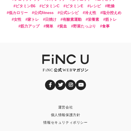
ビタミンB6
ビタミンC
ビタミンE
レシピ
乾燥
低カロリー
公式fitness
公式レシピ
冷え性
塩分控えめ
女性
家トレ
日焼け
有酸素運動
栄養素
筋トレ
筋力アップ
簡単
貧血
野菜たっぷり
食事
運営会社
個人情報保護方針
情報セキュリティポリシー