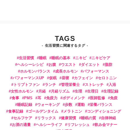
TAGS
生活習慣に関連するタグ
生活習慣
睡眠
睡眠の基本
ニキビ
ニキビケア
ヘルシーレシピ
お腹
ウエスト
ダイエット
脂肪
ホルモンバランス
成長ホルモン
パフォーマンス
パフォーマンスUP
仮眠
昼寝
カフェイン
セロトニン
トリプトファン
ランチ
管理栄養士
ストレッチ
入浴
女性ホルモン
月経
月経リズム
生理
生理日
生理記録
食事
PMS
耳
免疫力
ボディメンテ
医師監修
免疫
睡眠記録
ウォーキング
歩数
運動
栄養バランス
食事記録
ゴールデンタイム
メラトニン
コンディショニング
セルフケア
リラックス
健康習慣
睡眠の質
自律神経
お酒の適量
ヘルシーライフ
リフレッシュ
飲み会マナー