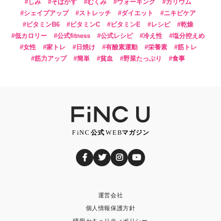
しみ
そばかす
むくみ
ウォーキング
カリウム
シェイプアップ
ストレッチ
ダイエット
ニキビケア
ビタミンB6
ビタミンC
ビタミンE
レシピ
乾燥
低カロリー
公式fitness
公式レシピ
冷え性
塩分控えめ
女性
家トレ
日焼け
有酸素運動
栄養素
筋トレ
筋力アップ
簡単
貧血
野菜たっぷり
食事
運営会社
個人情報保護方針