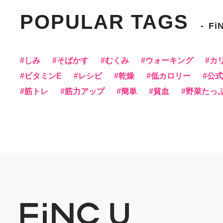
POPULAR TAGS
Fi
しみ
そばかす
むくみ
ウォーキング
カ
ビタミンE
レシピ
乾燥
低カロリー
公式f
筋トレ
筋力アップ
簡単
貧血
野菜たっ