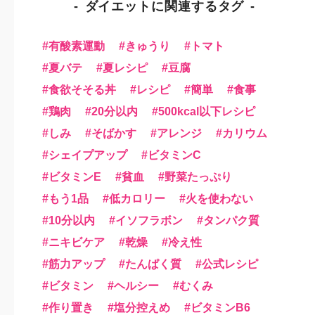
ダイエットに関連するタグ
有酸素運動
きゅうり
トマト
夏バテ
夏レシピ
豆腐
食欲そそる丼
レシピ
簡単
食事
鶏肉
20分以内
500kcal以下レシピ
しみ
そばかす
アレンジ
カリウム
シェイプアップ
ビタミンC
ビタミンE
貧血
野菜たっぷり
もう1品
低カロリー
火を使わない
10分以内
イソフラボン
タンパク質
ニキビケア
乾燥
冷え性
筋力アップ
たんぱく質
公式レシピ
ビタミン
ヘルシー
むくみ
作り置き
塩分控えめ
ビタミンB6