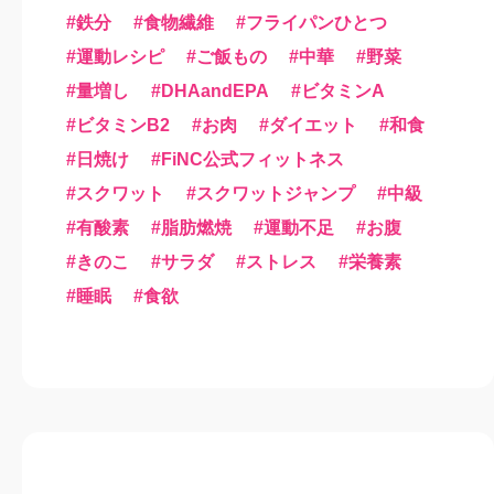
鉄分
食物繊維
フライパンひとつ
運動レシピ
ご飯もの
中華
野菜
量増し
DHAandEPA
ビタミンA
ビタミンB2
お肉
ダイエット
和食
日焼け
FiNC公式フィットネス
スクワット
スクワットジャンプ
中級
有酸素
脂肪燃焼
運動不足
お腹
きのこ
サラダ
ストレス
栄養素
睡眠
食欲