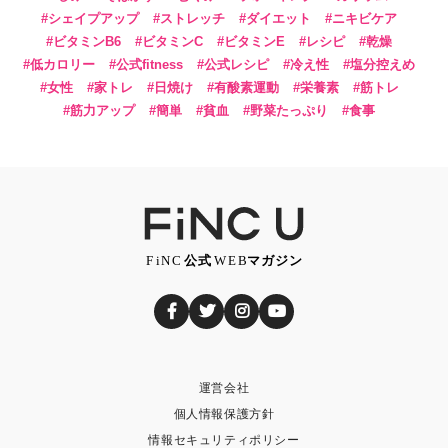
シェイプアップ
ストレッチ
ダイエット
ニキビケア
ビタミンB6
ビタミンC
ビタミンE
レシピ
乾燥
低カロリー
公式fitness
公式レシピ
冷え性
塩分控えめ
女性
家トレ
日焼け
有酸素運動
栄養素
筋トレ
筋力アップ
簡単
貧血
野菜たっぷり
食事
運営会社
個人情報保護方針
情報セキュリティポリシー