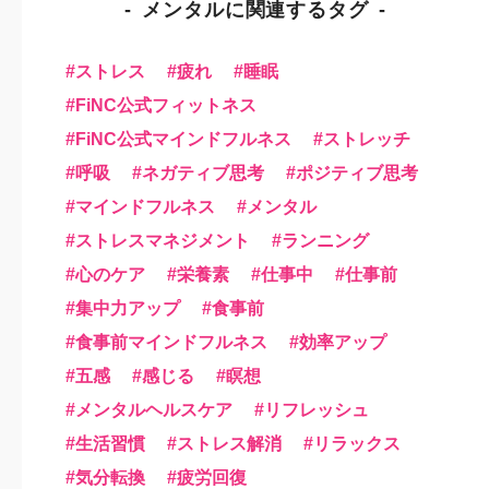
メンタルに関連するタグ
ストレス
疲れ
睡眠
FiNC公式フィットネス
FiNC公式マインドフルネス
ストレッチ
呼吸
ネガティブ思考
ポジティブ思考
マインドフルネス
メンタル
ストレスマネジメント
ランニング
心のケア
栄養素
仕事中
仕事前
集中力アップ
食事前
食事前マインドフルネス
効率アップ
五感
感じる
瞑想
メンタルヘルスケア
リフレッシュ
生活習慣
ストレス解消
リラックス
気分転換
疲労回復