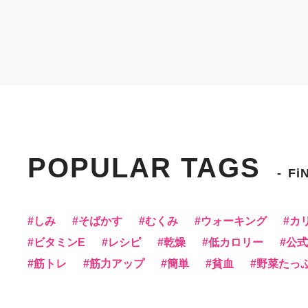
POPULAR TAGS
Fi
しみ
そばかす
むくみ
ウォーキング
カ
ビタミンE
レシピ
乾燥
低カロリー
公式f
筋トレ
筋力アップ
簡単
貧血
野菜たっ