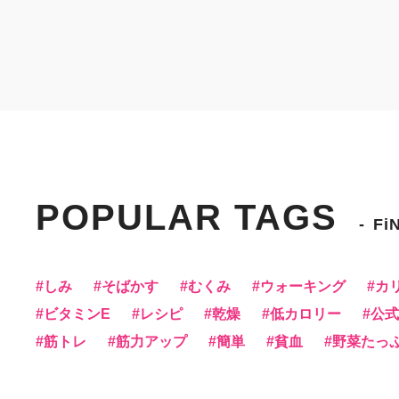
POPULAR TAGS
Fi
しみ
そばかす
むくみ
ウォーキング
カ
ビタミンE
レシピ
乾燥
低カロリー
公式f
筋トレ
筋力アップ
簡単
貧血
野菜たっ