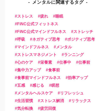
メンタルに関連するタグ
ストレス
疲れ
睡眠
FiNC公式フィットネス
FiNC公式マインドフルネス
ストレッチ
呼吸
ネガティブ思考
ポジティブ思考
マインドフルネス
メンタル
ストレスマネジメント
ランニング
心のケア
栄養素
仕事中
仕事前
集中力アップ
食事前
食事前マインドフルネス
効率アップ
五感
感じる
瞑想
メンタルヘルスケア
リフレッシュ
生活習慣
ストレス解消
リラックス
気分転換
疲労回復