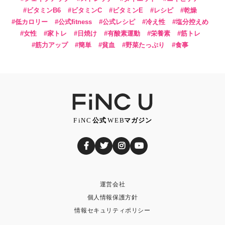
ビタミンB6
ビタミンC
ビタミンE
レシピ
乾燥
低カロリー
公式fitness
公式レシピ
冷え性
塩分控えめ
女性
家トレ
日焼け
有酸素運動
栄養素
筋トレ
筋力アップ
簡単
貧血
野菜たっぷり
食事
運営会社
個人情報保護方針
情報セキュリティポリシー