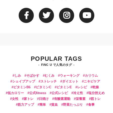
POPULAR TAGS
FiNC U で人気のタグ
しみ
そばかす
むくみ
ウォーキング
カリウム
シェイプアップ
ストレッチ
ダイエット
ニキビケア
ビタミンB6
ビタミンC
ビタミンE
レシピ
乾燥
低カロリー
公式fitness
公式レシピ
冷え性
塩分控えめ
女性
家トレ
日焼け
有酸素運動
栄養素
筋トレ
筋力アップ
簡単
貧血
野菜たっぷり
食事