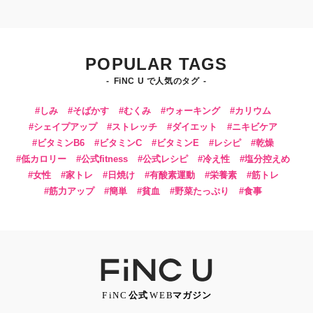
POPULAR TAGS
FiNC U で人気のタグ
しみ
そばかす
むくみ
ウォーキング
カリウム
シェイプアップ
ストレッチ
ダイエット
ニキビケア
ビタミンB6
ビタミンC
ビタミンE
レシピ
乾燥
低カロリー
公式fitness
公式レシピ
冷え性
塩分控えめ
女性
家トレ
日焼け
有酸素運動
栄養素
筋トレ
筋力アップ
簡単
貧血
野菜たっぷり
食事