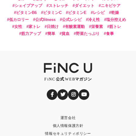
シェイプアップ
ストレッチ
ダイエット
ニキビケア
ビタミンB6
ビタミンC
ビタミンE
レシピ
乾燥
低カロリー
公式fitness
公式レシピ
冷え性
塩分控えめ
女性
家トレ
日焼け
有酸素運動
栄養素
筋トレ
筋力アップ
簡単
貧血
野菜たっぷり
食事
運営会社
個人情報保護方針
情報セキュリティポリシー