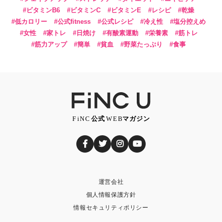
ビタミンB6
ビタミンC
ビタミンE
レシピ
乾燥
低カロリー
公式fitness
公式レシピ
冷え性
塩分控えめ
女性
家トレ
日焼け
有酸素運動
栄養素
筋トレ
筋力アップ
簡単
貧血
野菜たっぷり
食事
運営会社
個人情報保護方針
情報セキュリティポリシー