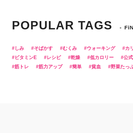
POPULAR TAGS
Fi
しみ
そばかす
むくみ
ウォーキング
カ
ビタミンE
レシピ
乾燥
低カロリー
公式f
筋トレ
筋力アップ
簡単
貧血
野菜たっ